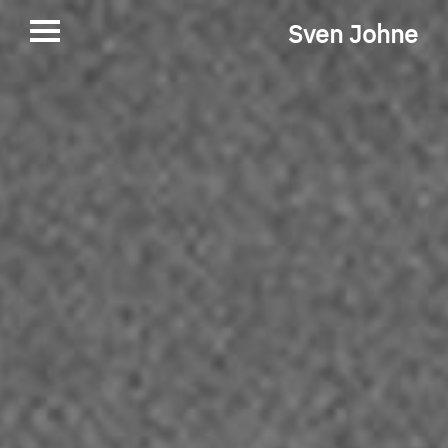
Sven Johne